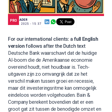
SCE TRADER
PRO
23 SEP. 2025 - 15:37
For our international clients: a
full English
version
follows after the Dutch text
Deutsche Bank waarschuwt dat de huidige
AI-boom die de Amerikaanse economie
overeind houdt, niet houdbaar is. Tech-
uitgaven zijn zo omvangrijk dat ze het
verschil maken tussen groei en recessie,
maar dit investeringsritme kan onmogelijk
eindeloos worden volgehouden. Bain &
Company berekent bovendien dat er een
groot gat zit tussen de benodigde omzet en