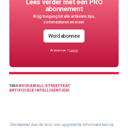
Lees verder met een PRO
abonnement
Krijg toegang tot alle artikelen, tips,
commentaren en meer
Word abonnee
Al abonnee..?
Log in
TAGS:
NVIDIA
WALL STREET
FEAT
ARTIFICIELE INTELLIGENTIE
AI
Disclaimer
Aan de door ons opgestelde informatie kan op