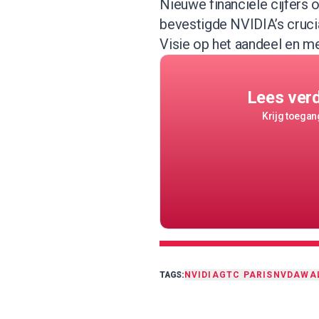
Nieuwe financiële cijfers o
bevestigde NVIDIA’s cruci
Visie op het aandeel en m
Lees ver
Krijg toegang
TAGS:
NVIDIA
GTC PARIS
NVDA
WA