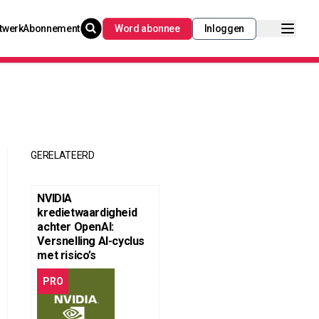
twerk
Abonnement
Word abonnee
Inloggen
GERELATEERD
NVIDIA
kredietwaardigheid
achter OpenAI:
Versnelling AI-cyclus
met risico’s
PRO