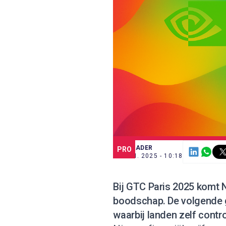
SCE TRADER
PRO
10 JUN. 2025 - 10:18
Bij GTC Paris 2025 komt 
boodschap. De volgende g
waarbij landen zelf contro