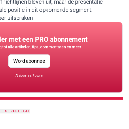
f richtlijnen bleven uit, maar de presentatie
ale positie in dit opkomende segment.
eer uitspraken
der met een PRO abonnement
 tot alle artikelen, tips, commentaren en meer
Word abonnee
Al abonnee..?
Log in
LL STREET
FEAT