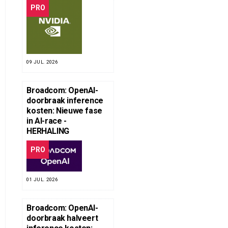
PRO
09 JUL. 2026
Broadcom: OpenAI-
doorbraak inference
kosten: Nieuwe fase
in AI-race -
HERHALING
PRO
01 JUL. 2026
Broadcom: OpenAI-
doorbraak halveert