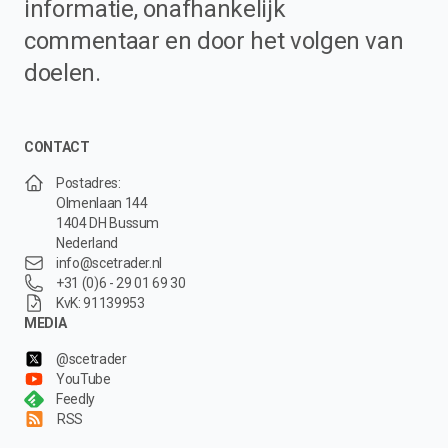
informatie, onafhankelijk
commentaar en door het volgen van
doelen.
CONTACT
Postadres:
Olmenlaan 144
1404 DH Bussum
Nederland
info@scetrader.nl
+31 (0)6 - 29 01 69 30
KvK: 91139953
MEDIA
@scetrader
YouTube
Feedly
RSS