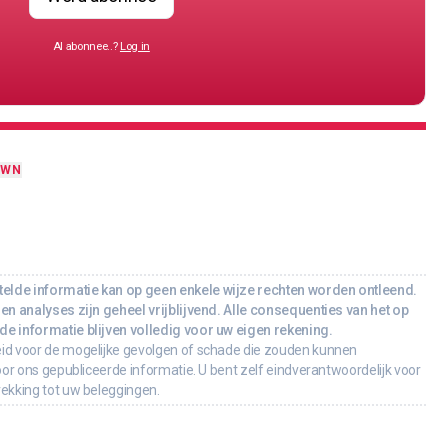
Al abonnee..?
Log in
OWN
lde informatie kan op geen enkele wijze rechten worden ontleend.
en analyses zijn geheel vrijblijvend. Alle consequenties van het op
e informatie blijven volledig voor uw eigen rekening.
id voor de mogelijke gevolgen of schade die zouden kunnen
oor ons gepubliceerde informatie. U bent zelf eindverantwoordelijk voor
rekking tot uw beleggingen.