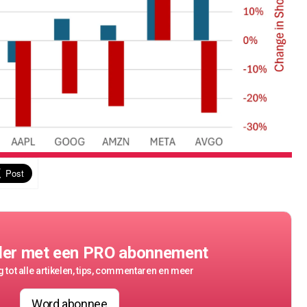
der met een PRO abonnement
 tot alle artikelen, tips, commentaren en meer
Word abonnee