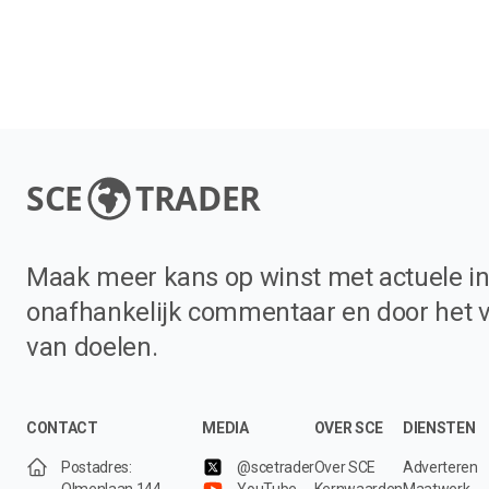
SCE
TRADER
Maak meer kans op winst met actuele in
onafhankelijk commentaar en door het 
van doelen.
CONTACT
MEDIA
OVER SCE
DIENSTEN
Postadres:
@scetrader
Over SCE
Adverteren
Olmenlaan 144
YouTube
Kernwaarden
Maatwerk