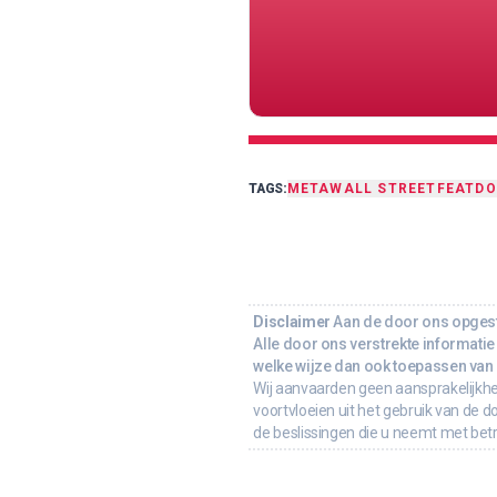
TAGS:
META
WALL STREET
FEAT
D
Disclaimer
Aan de door ons opgeste
Alle door ons verstrekte informatie 
welke wijze dan ook toepassen van d
Wij aanvaarden geen aansprakelijkhe
voortvloeien uit het gebruik van de d
de beslissingen die u neemt met bet