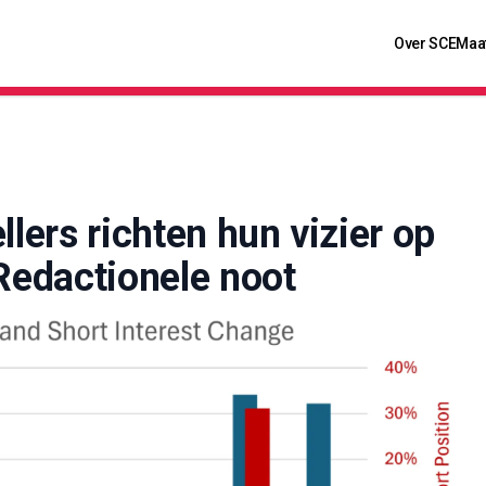
Over SCE
Maa
llers richten hun vizier op
 Redactionele noot