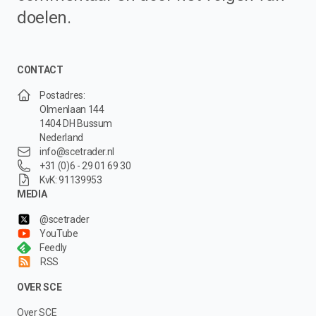
doelen.
CONTACT
Postadres:
Olmenlaan 144
1404 DH Bussum
Nederland
info@scetrader.nl
+31 (0)6 - 29 01 69 30
KvK: 91139953
MEDIA
@scetrader
YouTube
Feedly
RSS
OVER SCE
Over SCE