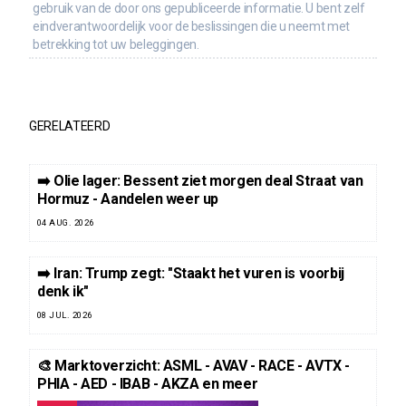
gebruik van de door ons gepubliceerde informatie. U bent zelf
eindverantwoordelijk voor de beslissingen die u neemt met
betrekking tot uw beleggingen.
GERELATEERD
➡️ Olie lager: Bessent ziet morgen deal Straat van
Hormuz - Aandelen weer up
04 AUG. 2026
➡️ Iran: Trump zegt: "Staakt het vuren is voorbij
denk ik"
08 JUL. 2026
🎨 Marktoverzicht: ASML - AVAV - RACE - AVTX -
PHIA - AED - IBAB - AKZA en meer