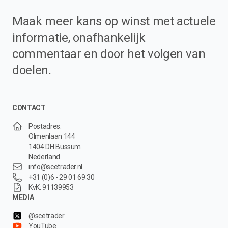
Maak meer kans op winst met actuele
informatie, onafhankelijk
commentaar en door het volgen van
doelen.
CONTACT
Postadres:
Olmenlaan 144
1404 DH Bussum
Nederland
info@scetrader.nl
+31 (0)6 - 29 01 69 30
KvK: 91139953
MEDIA
@scetrader
YouTube