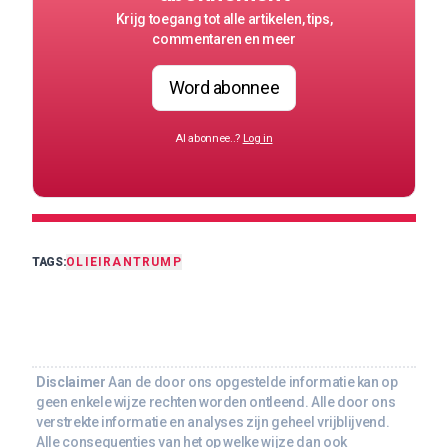
Krijg toegang tot alle artikelen, tips,
commentaren en meer
Word abonnee
Al abonnee..?
Log in
TAGS:
OLIE
IRAN
TRUMP
Disclaimer
Aan de door ons opgestelde informatie kan op
geen enkele wijze rechten worden ontleend. Alle door ons
verstrekte informatie en analyses zijn geheel vrijblijvend.
Alle consequenties van het op welke wijze dan ook