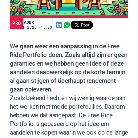
SCE TRADER
PRO
27 JUN. 2025 - 15:33
We gaan weer een
aanpassing
in de
Free
Ride Portfolio
doen. Zoals altijd zijn er geen
garanties en we hebben geen idee of deze
aandelen daadwerkelijk op de korte termijn
al gaan stijgen of überhaupt rendement
gaan opleveren.
Zoals bekend hechten wij weinig waarde aan
het werken met modelportefeuilles. Daarom
hebben we dat aangepast. De Free Ride
Portfolio is gebaseerd op het idee om
aandelen te kopen waarin we ook op de lange