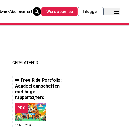
twerk
Abonnement
Word abonnee
Inloggen
GERELATEERD
👑 Free Ride Portfolio:
Aandeel aanschaffen
met hoge
rapportcijfers
PRO
06 MEI 2026