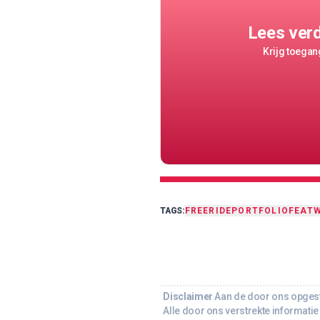
Lees ver
Krijg toegang
TAGS:
FREERIDE
PORTFOLIO
FEAT
W
Disclaimer
Aan de door ons opgeste
Alle door ons verstrekte informatie 