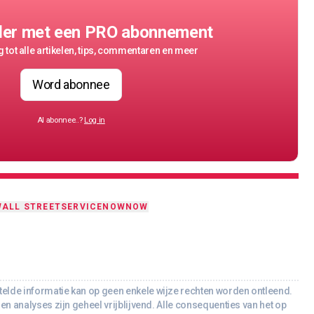
der met een PRO abonnement
 tot alle artikelen, tips, commentaren en meer
Word abonnee
Al abonnee..?
Log in
ALL STREET
SERVICENOW
NOW
lde informatie kan op geen enkele wijze rechten worden ontleend.
en analyses zijn geheel vrijblijvend. Alle consequenties van het op