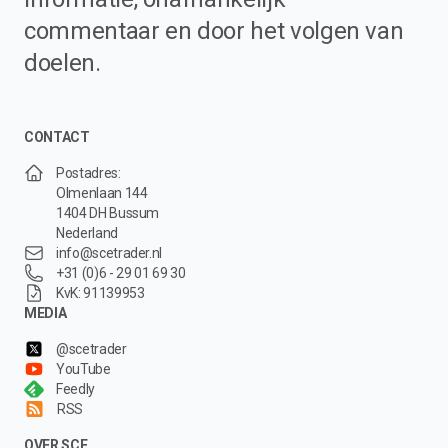
commentaar en door het volgen van
doelen.
CONTACT
Postadres:
Olmenlaan 144
1404 DH Bussum
Nederland
info@scetrader.nl
+31 (0)6 - 29 01 69 30
KvK: 91139953
MEDIA
@scetrader
YouTube
Feedly
RSS
OVER SCE