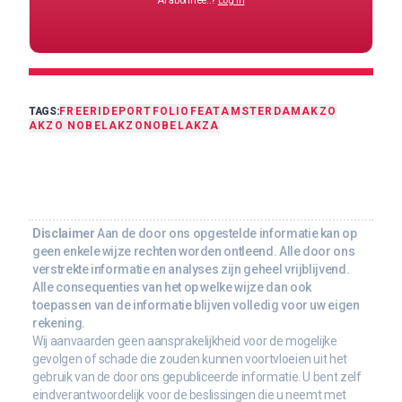
Al abonnee..?
Log in
TAGS:
FREERIDE
PORTFOLIO
FEAT
AMSTERDAM
AKZO
AKZO NOBEL
AKZONOBEL
AKZA
Disclaimer
Aan de door ons opgestelde informatie kan op
geen enkele wijze rechten worden ontleend. Alle door ons
verstrekte informatie en analyses zijn geheel vrijblijvend.
Alle consequenties van het op welke wijze dan ook
toepassen van de informatie blijven volledig voor uw eigen
rekening.
Wij aanvaarden geen aansprakelijkheid voor de mogelijke
gevolgen of schade die zouden kunnen voortvloeien uit het
gebruik van de door ons gepubliceerde informatie. U bent zelf
eindverantwoordelijk voor de beslissingen die u neemt met