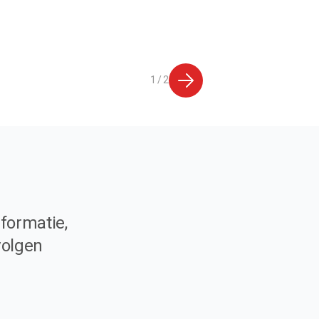
1 / 2
formatie,
volgen