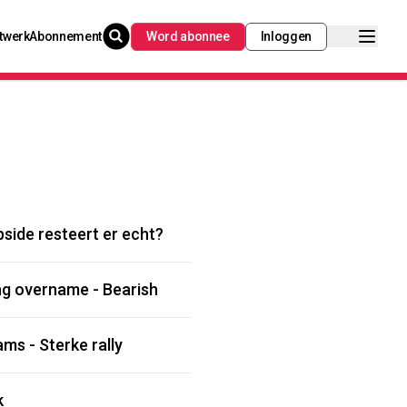
twerk
Abonnement
Word abonnee
Inloggen
side resteert er echt?
ng overname - Bearish
ms - Sterke rally
k