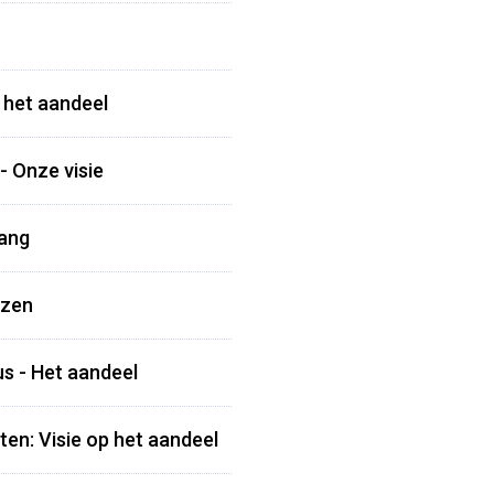
p het aandeel
- Onze visie
lang
ezen
s - Het aandeel
ten: Visie op het aandeel