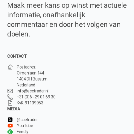
Maak meer kans op winst met actuele
informatie, onafhankelijk
commentaar en door het volgen van
doelen.
CONTACT
Postadres:
Olmenlaan 144
1404 DH Bussum
Nederland
info@scetrader.nl
+31 (0)6 - 29 01 69 30
KvK: 91139953
MEDIA
@scetrader
YouTube
Feedly