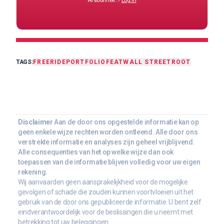
Al abonnee..?
Log in
TAGS:
FREERIDE
PORTFOLIO
FEAT
WALL STREET
ROOT
Disclaimer
Aan de door ons opgestelde informatie kan op
geen enkele wijze rechten worden ontleend. Alle door ons
verstrekte informatie en analyses zijn geheel vrijblijvend.
Alle consequenties van het op welke wijze dan ook
toepassen van de informatie blijven volledig voor uw eigen
rekening.
Wij aanvaarden geen aansprakelijkheid voor de mogelijke
gevolgen of schade die zouden kunnen voortvloeien uit het
gebruik van de door ons gepubliceerde informatie. U bent zelf
eindverantwoordelijk voor de beslissingen die u neemt met
betrekking tot uw beleggingen.