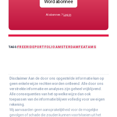
Word abonnee
Al abonnee..?
Log in
TAGS:
FREERIDE
PORTFOLIO
AMSTERDAM
FEAT
AMG
Disclaimer
Aan de door ons opgestelde informatie kan op
geen enkele wijze rechten worden ontleend. Alle door ons
verstrekte informatie en analyses zijn geheel vrijblijvend.
Alle consequenties van het op welke wijze dan ook
toepassen van de informatie blijven volledig voor uw eigen
rekening.
Wij aanvaarden geen aansprakelijkheid voor de mogelijke
gevolgen of schade die zouden kunnen voortvloeien uit het