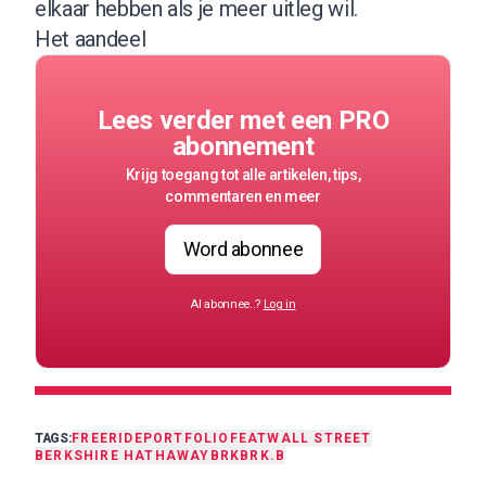
elkaar hebben als je meer uitleg wil.
Het aandeel
Lees verder met een PRO
abonnement
Krijg toegang tot alle artikelen, tips,
commentaren en meer
Word abonnee
Al abonnee..?
Log in
TAGS:
FREERIDE
PORTFOLIO
FEAT
WALL STREET
BERKSHIRE HATHAWAY
BRK
BRK.B