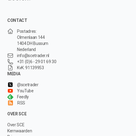
CONTACT
Postadres:
Olmenlaan 144
1404 DH Bussum
Nederland
info@scetrader.nl
+31 (0)6 - 29 01 69 30
KvK: 91139953
MEDIA
@scetrader
YouTube
Feedly
RSS
OVER SCE
Over SCE
Kernwaarden