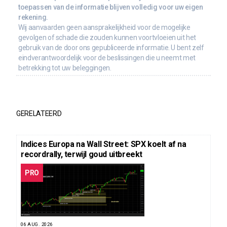
toepassen van de informatie blijven volledig voor uw eigen
rekening.
Wij aanvaarden geen aansprakelijkheid voor de mogelijke
gevolgen of schade die zouden kunnen voortvloeien uit het
gebruik van de door ons gepubliceerde informatie. U bent zelf
eindverantwoordelijk voor de beslissingen die u neemt met
betrekking tot uw beleggingen.
GERELATEERD
Indices Europa na Wall Street: SPX koelt af na
recordrally, terwijl goud uitbreekt
PRO
06 AUG. 2026