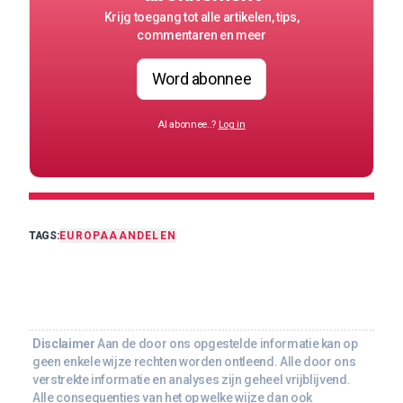
Krijg toegang tot alle artikelen, tips,
commentaren en meer
Word abonnee
Al abonnee..?
Log in
TAGS:
EUROPA
AANDELEN
Disclaimer
Aan de door ons opgestelde informatie kan op
geen enkele wijze rechten worden ontleend. Alle door ons
verstrekte informatie en analyses zijn geheel vrijblijvend.
Alle consequenties van het op welke wijze dan ook