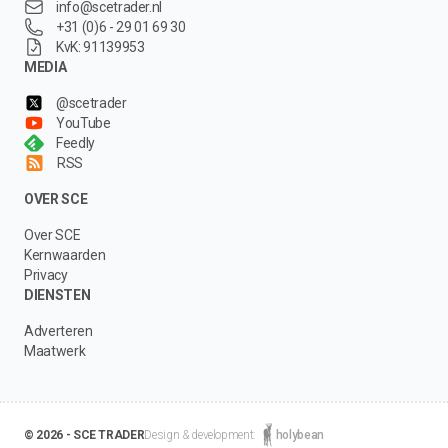
info@scetrader.nl
+31 (0)6 - 29 01 69 30
KvK: 91139953
MEDIA
@scetrader
YouTube
Feedly
RSS
OVER SCE
Over SCE
Kernwaarden
Privacy
DIENSTEN
Adverteren
Maatwerk
© 2026 - SCE TRADER
Design & development:
holybean