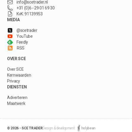
info@scetrader.nl
+31 (0)6 - 29 01 69 30
KvK: 91139953
MEDIA
@scetrader
YouTube
Feedly
RSS
OVER SCE
Over SCE
Kernwaarden
Privacy
DIENSTEN
Adverteren
Maatwerk
© 2026 - SCE TRADER
Design & development:
holybean