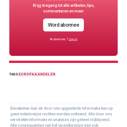
Krijg toegang tot alle artikelen, tips,
commentaren en meer
Word abonnee
Al abonnee..?
Log in
TAGS:
EUROPA
AANDELEN
Disclaimer
Aan de door ons opgestelde informatie kan op
geen enkele wijze rechten worden ontleend. Alle door ons
verstrekte informatie en analyses zijn geheel vrijblijvend.
Alle consequenties van het op welke wijze dan ook