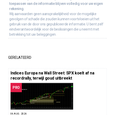
toepassen van de informatie blijven volledig voor uw eigen
rekening.
Wij aanvaarden geen aansprakelijkheid voor de mogelijke
gevolgen of schade die zouden kunnen voortvloeien uit het
gebruik van de door ons gepubliceerde informatie. U bent zelf
eindverantwoordelijk voor de beslissingen die u neemt met
betrekking tot uw beleggingen.
GERELATEERD
Indices Europa na Wall Street: SPX koelt af na
recordrally, terwijl goud uitbreekt
PRO
06 AUG. 2026