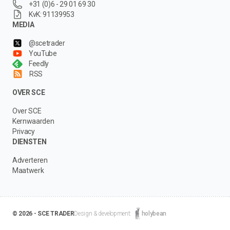
+31 (0)6 - 29 01 69 30
KvK: 91139953
MEDIA
@scetrader
YouTube
Feedly
RSS
OVER SCE
Over SCE
Kernwaarden
Privacy
DIENSTEN
Adverteren
Maatwerk
© 2026 - SCE TRADER
Design & development:
holybean