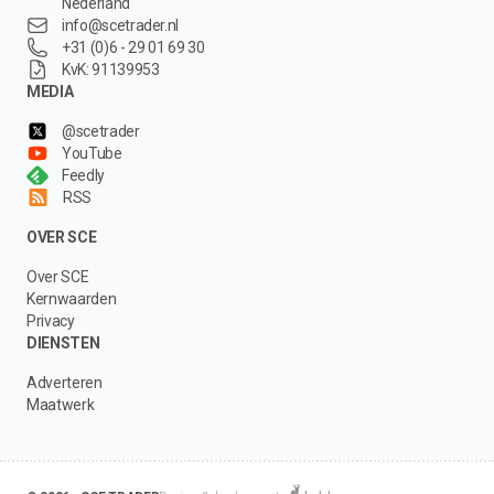
Nederland
info@scetrader.nl
+31 (0)6 - 29 01 69 30
KvK: 91139953
MEDIA
@scetrader
YouTube
Feedly
RSS
OVER SCE
Over SCE
Kernwaarden
Privacy
DIENSTEN
Adverteren
Maatwerk