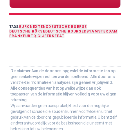
TAGS:
EURONEXT
ENX
DEUTSCHE BOERSE
DEUTSCHE BÖRSE
DEUTSCHE BOURSE
DB1
AMSTERDAM
FRANKFURT
Q CIJFERS
FEAT
Disclaimer
Aan de door ons opgestelde informatie kan op
geen enkele wijze rechten worden ontleend. Alle door ons
verstrekte informatie en analyses zijn geheel vrijblijvend.
Alle consequenties van het op welke wijze dan ook
toepassen van de informatie blijven volledig voor uw eigen
rekening.
Wij aanvaarden geen aansprakelijkheid voor de mogelijke
gevolgen of schade die zouden kunnen voortvloeien uit het
gebruik van de door ons gepubliceerde informatie. U bent zelf
eindverantwoordelijk voor de beslissingen die u neemt met
betrekking tot uw beleggingen.