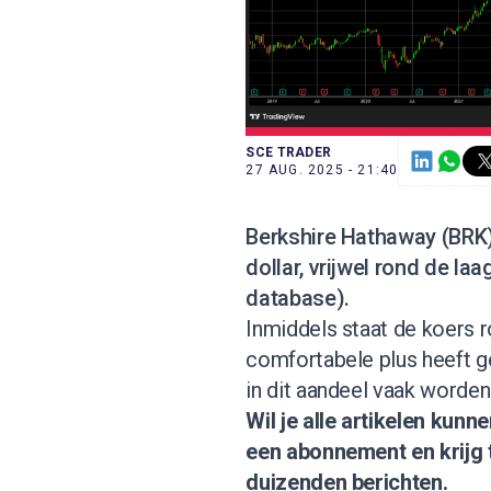
SCE TRADER
27 AUG. 2025 - 21:40
Berkshire Hathaway (BRK)
dollar, vrijwel rond de l
database
).
Inmiddels staat de koers ro
comfortabele plus heeft g
in dit aandeel vaak worden
Wil je alle artikelen kun
een abonnement
en krijg
duizenden berichten.