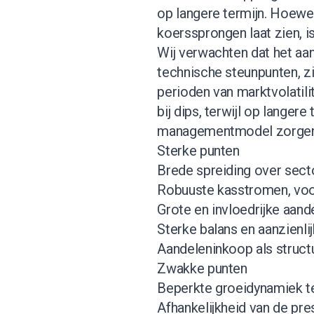
op langere termijn. Hoewe
koerssprongen laat zien, is j
Wij verwachten dat het aa
technische steunpunten, z
perioden van marktvolatili
bij dips, terwijl op langer
managementmodel zorgen v
Sterke punten
Brede spreiding over secto
Robuuste kasstromen, voor
Grote en invloedrijke aande
Sterke balans en aanzienli
Aandeleninkoop als struct
Zwakke punten
Beperkte groeidynamiek te
Afhankelijkheid van de pre