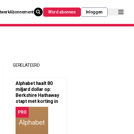
twerk
Abonnement
Word abonnee
Inloggen
GERELATEERD
Alphabet haalt 80
miljard dollar op:
Berkshire Hathaway
stapt met korting in
PRO