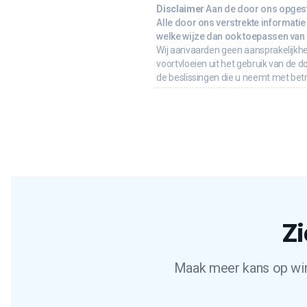
Disclaimer
Aan de door ons opgeste
Alle door ons verstrekte informatie 
welke wijze dan ook toepassen van d
Wij aanvaarden geen aansprakelijkhe
voortvloeien uit het gebruik van de d
de beslissingen die u neemt met bet
Zi
Maak meer kans op wins