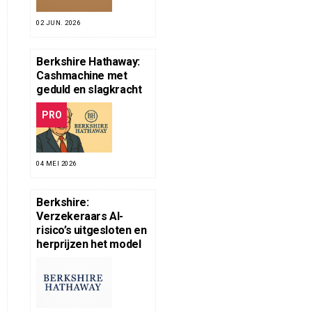
02 JUN. 2026
Berkshire Hathaway:
Cashmachine met
geduld en slagkracht
PRO
04 MEI 2026
Berkshire:
Verzekeraars AI-
risico’s uitgesloten en
herprijzen het model