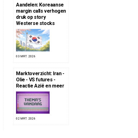
Aandelen: Koreaanse
margin calls verhogen
druk op story
Westerse stocks
03 MRT. 2026
Marktoverzicht: Iran -
Olie - VS futures -
Reactie Azië en meer
02 MRT. 2026