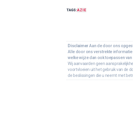
TAGS:
AZIE
Disclaimer
Aan de door ons opgeste
Alle door ons verstrekte informatie 
welke wijze dan ook toepassen van d
Wij aanvaarden geen aansprakelijkhe
voortvloeien uit het gebruik van de d
de beslissingen die u neemt met bet