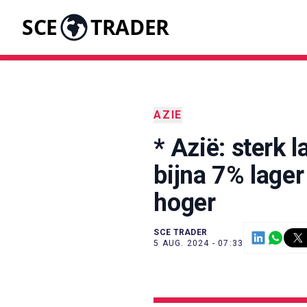
SCE
TRADER
AZIE
* Azië: sterk 
bijna 7% lager
hoger
SCE TRADER
5 AUG. 2024 - 07:33