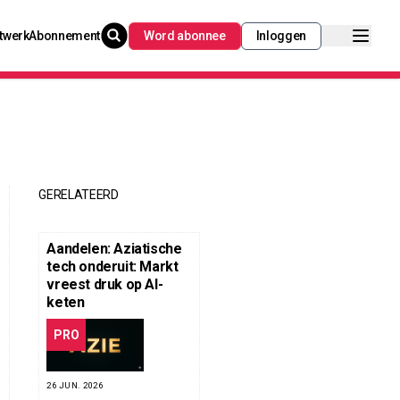
twerk
Abonnement
Word abonnee
Inloggen
GERELATEERD
Aandelen: Aziatische
tech onderuit: Markt
vreest druk op AI-
keten
PRO
26 JUN. 2026