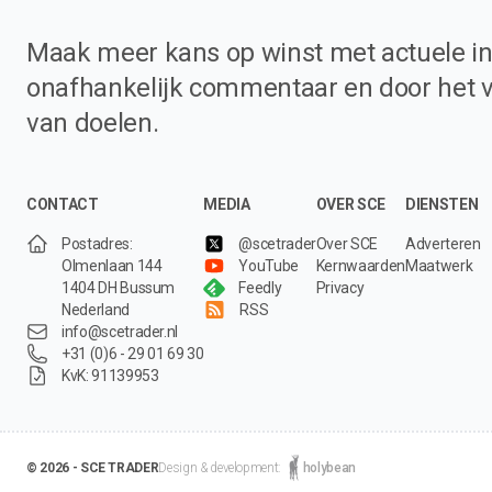
Maak meer kans op winst met actuele in
onafhankelijk commentaar en door het 
van doelen.
CONTACT
MEDIA
OVER SCE
DIENSTEN
Postadres:
@scetrader
Over SCE
Adverteren
Olmenlaan 144
YouTube
Kernwaarden
Maatwerk
1404 DH Bussum
Feedly
Privacy
Nederland
RSS
info@scetrader.nl
+31 (0)6 - 29 01 69 30
KvK: 91139953
© 2026 - SCE TRADER
Design & development:
holybean