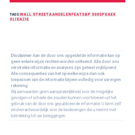
TAGS:
WALL STREET
AANDELEN
FEAT
S&P 500
SPX
AEX
OLIE
AZIE
Disclaimer
Aan de door ons opgestelde informatie kan op
geen enkele wijze rechten worden ontleend. Alle door ons
verstrekte informatie en analyses zijn geheel vrijblijvend.
Alle consequenties van het op welke wijze dan ook
toepassen van de informatie blijven volledig voor uw eigen
rekening.
Wij aanvaarden geen aansprakelijkheid voor de mogelijke
gevolgen of schade die zouden kunnen voortvloeien uit het
gebruik van de door ons gepubliceerde informatie. U bent zelf
eindverantwoordelijk voor de beslissingen die u neemt met
betrekking tot uw beleggingen.