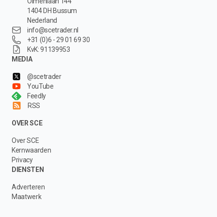
Olmenlaan 144
1404 DH Bussum
Nederland
info@scetrader.nl
+31 (0)6 - 29 01 69 30
KvK: 91139953
MEDIA
@scetrader
YouTube
Feedly
RSS
OVER SCE
Over SCE
Kernwaarden
Privacy
DIENSTEN
Adverteren
Maatwerk