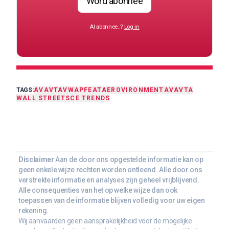
Word abonnee
Al abonnee..?
Log in
TAGS:
AVAV
TA
VWAP
FEAT
AEROVIRONMENT
AVAVTA
WALL STREET
SCE TRENDS
Disclaimer
Aan de door ons opgestelde informatie kan op
geen enkele wijze rechten worden ontleend. Alle door ons
verstrekte informatie en analyses zijn geheel vrijblijvend.
Alle consequenties van het op welke wijze dan ook
toepassen van de informatie blijven volledig voor uw eigen
rekening.
Wij aanvaarden geen aansprakelijkheid voor de mogelijke