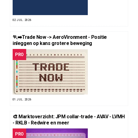
02 JUL. 2026
🏃‍➡️Trade Now -> AeroVironment - Positie
inleggen op kans grotere beweging
PRO
01 JUL. 2026
🎨 Marktoverzicht: JPM collar-trade - AVAV - LVMH
- RKLB - Redwire en meer
PRO