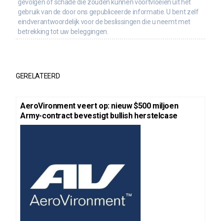
gevolgen of schade die zouden kunnen voortvloeien uit het
gebruik van de door ons gepubliceerde informatie. U bent zelf
eindverantwoordelijk voor de beslissingen die u neemt met
betrekking tot uw beleggingen.
GERELATEERD
AeroVironment veert op: nieuw $500 miljoen
Army-contract bevestigt bullish herstelcase