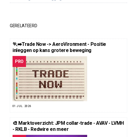
GERELATEERD
🏃‍➡️Trade Now -> AeroVironment - Positie
inleggen op kans grotere beweging
PRO
01 JUL. 2026
🎨 Marktoverzicht: JPM collar-trade - AVAV - LVMH
- RKLB - Redwire en meer