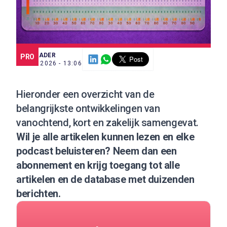
SCE TRADER
PRO
2 JUN. 2026 - 13:06
Hieronder een overzicht van de
belangrijkste ontwikkelingen van
vanochtend, kort en zakelijk samengevat.
Wil je alle artikelen kunnen lezen en elke
podcast beluisteren?
Neem dan een
abonnement
en krijg toegang tot alle
artikelen en de database met duizenden
berichten.