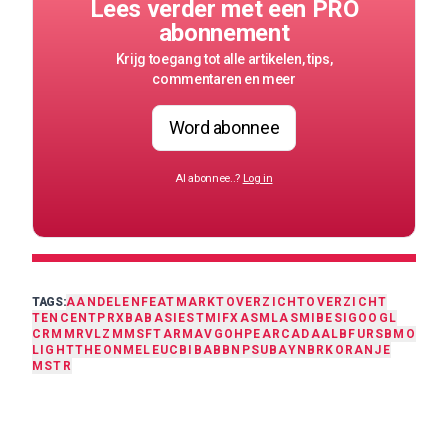
Lees verder met een PRO
abonnement
Krijg toegang tot alle artikelen, tips,
commentaren en meer
Word abonnee
Al abonnee..?
Log in
TAGS:
AANDELEN
FEAT
MARKTOVERZICHT
OVERZICHT
TENCENT
PRX
BABA
SIE
STM
IFX
ASML
ASMI
BESI
GOOGL
CRM
MRVL
ZM
MSFT
ARM
AVGO
HPE
ARCAD
AALB
FUR
SBMO
LIGHT
THEON
MELE
UCB
IBAB
BNP
SU
BAYN
BRK
ORANJE
MSTR