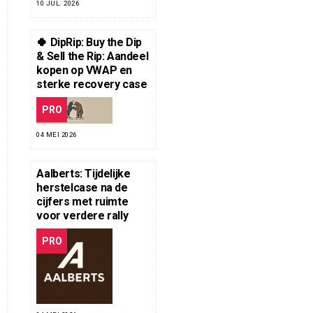
10 JUL. 2026
🍀 DipRip: Buy the Dip
& Sell the Rip: Aandeel
kopen op VWAP en
sterke recovery case
PRO
04 MEI 2026
Aalberts: Tijdelijke
herstelcase na de
cijfers met ruimte
voor verdere rally
PRO