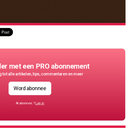
der met een PRO abonnement
 tot alle artikelen, tips, commentaren en meer
Word abonnee
Al abonnee..?
Log in