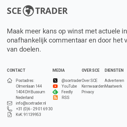
SCE
TRADER
Maak meer kans op winst met actuele in
onafhankelijk commentaar en door het 
van doelen.
CONTACT
MEDIA
OVER SCE
DIENSTEN
Postadres:
@scetrader
Over SCE
Adverteren
Olmenlaan 144
YouTube
Kernwaarden
Maatwerk
1404 DH Bussum
Feedly
Privacy
Nederland
RSS
info@scetrader.nl
+31 (0)6 - 29 01 69 30
KvK: 91139953