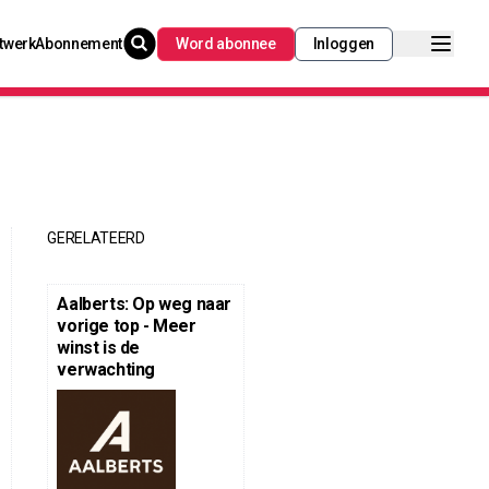
twerk
Abonnement
Word abonnee
Inloggen
GERELATEERD
Aalberts: Op weg naar
vorige top - Meer
winst is de
verwachting