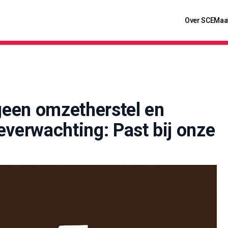
Over SCE
Maa
 geen omzetherstel en
everwachting: Past bij onze