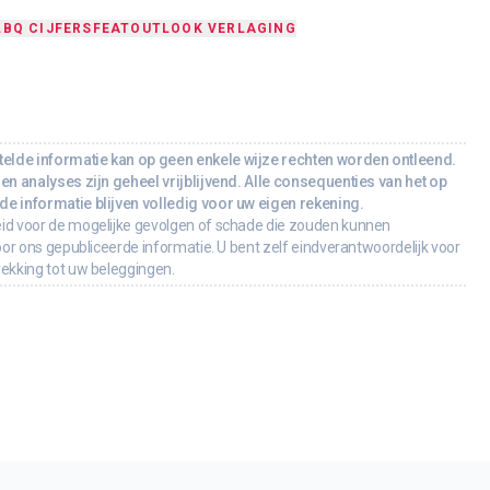
LB
Q CIJFERS
FEAT
OUTLOOK VERLAGING
lde informatie kan op geen enkele wijze rechten worden ontleend.
en analyses zijn geheel vrijblijvend. Alle consequenties van het op
e informatie blijven volledig voor uw eigen rekening.
id voor de mogelijke gevolgen of schade die zouden kunnen
oor ons gepubliceerde informatie. U bent zelf eindverantwoordelijk voor
rekking tot uw beleggingen.