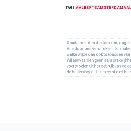
TAGS:
AALBERTS
AMSTERDAM
AA
Disclaimer
Aan de door ons opgeste
Alle door ons verstrekte informatie 
welke wijze dan ook toepassen van d
Wij aanvaarden geen aansprakelijkhe
voortvloeien uit het gebruik van de d
de beslissingen die u neemt met bet