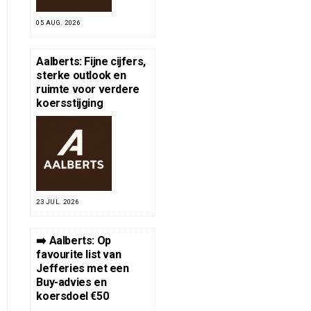
05 AUG. 2026
Aalberts: Fijne cijfers,
sterke outlook en
ruimte voor verdere
koersstijging
23 JUL. 2026
➡️ Aalberts: Op
favourite list van
Jefferies met een
Buy-advies en
koersdoel €50