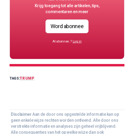
Krijg toegang tot alle artikelen, tips,
commentaren en meer
Word abonnee
Al abonnee..?
Log in
TAGS:
TRUMP
Disclaimer
Aan de door ons opgestelde informatie kan op
geen enkele wijze rechten worden ontleend. Alle door ons
verstrekte informatie en analyses zijn geheel vrijblijvend.
Alle consequenties van het op welke wijze dan ook