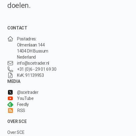
doelen.
CONTACT
Postadres:
Olmenlaan 144
1404 DH Bussum
Nederland
info@scetrader.nl
+31 (0)6 - 29 01 69 30
KvK: 91139953
MEDIA
@scetrader
YouTube
Feedly
RSS
OVER SCE
Over SCE