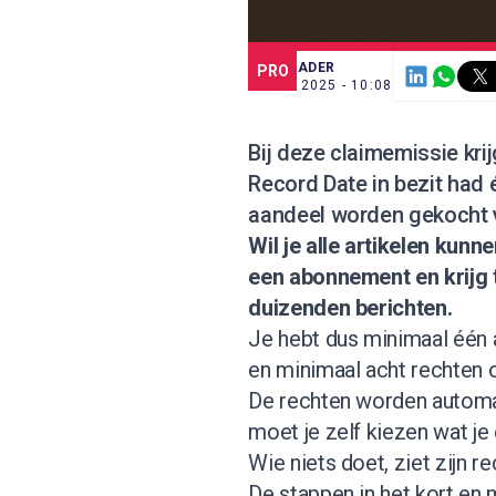
SCE TRADER
PRO
2 DEC. 2025 - 10:08
Bij deze claimemissie krij
Record Date in bezit had 
aandeel worden gekocht v
Wil je alle artikelen kun
een abonnement
en krijg
duizenden berichten.
Je hebt dus minimaal één 
en minimaal acht rechten 
De rechten worden automati
moet je zelf kiezen wat je
Wie niets doet, ziet zijn 
De stappen in het kort en 