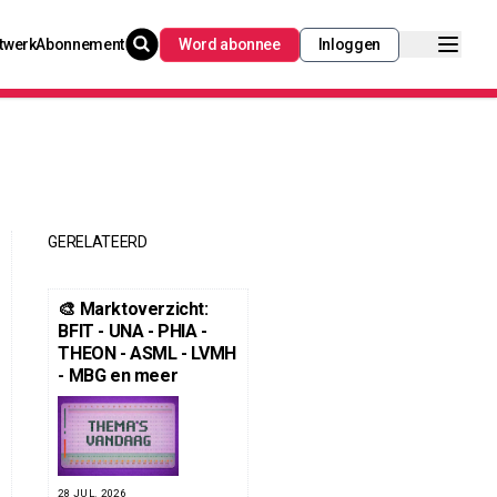
twerk
Abonnement
Word abonnee
Inloggen
GERELATEERD
🎨 Marktoverzicht:
BFIT - UNA - PHIA -
THEON - ASML - LVMH
- MBG en meer
28 JUL. 2026