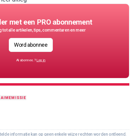
der met een PRO abonnement
 tot alle artikelen, tips, commentaren en meer
Word abonnee
Al abonnee..?
Log in
LAIMEMISSIE
lde informatie kan op geen enkele wijze rechten worden ontleend.