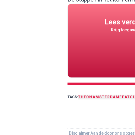
Lees ver
Krijg toegang
TAGS:
THEON
AMSTERDAM
FEAT
C
Disclaimer
Aan de door ons opgeste