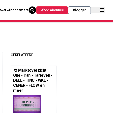
twerk
Abonnement
Word abonnee
Inloggen
GERELATEERD
🎨 Marktoverzicht:
Olie - Iran - Tarieven -
DELL - TINC - WKL -
CENER - FLOW en
meer