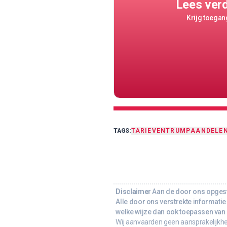
Lees ver
Krijg toegang
TAGS:
TARIEVEN
TRUMP
AANDELE
Disclaimer
Aan de door ons opgeste
Alle door ons verstrekte informatie 
welke wijze dan ook toepassen van d
Wij aanvaarden geen aansprakelijkhe