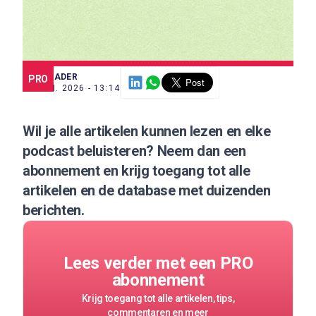
SCE TRADER
PRO
10 JUN. 2026 - 13:14
Wil je alle artikelen kunnen lezen en elke
podcast beluisteren?
Neem dan een
abonnement
en krijg toegang tot alle
artikelen en de database met duizenden
berichten.
Lees verder met een PRO
abonnement
Krijg toegang tot alle artikelen, tips,
commentaren en meer