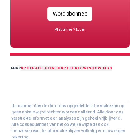
Word abonnee
Al abonnee..?
Log in
TAGS:
SPX
TRADE NOW
5DSPX
FEAT
SWING
SWINGS
Disclaimer
Aan de door ons opgestelde informatie kan op
geen enkele wijze rechten worden ontleend. Alle door ons
verstrekte informatie en analyses zijn geheel vrijblijvend.
Alle consequenties van het op welke wijze dan ook
toepassen van de informatie blijven volledig voor uw eigen
rekening.