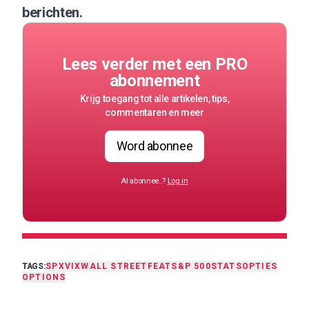
berichten.
Lees verder met een PRO
abonnement
Krijg toegang tot alle artikelen, tips,
commentaren en meer
Word abonnee
Al abonnee..?
Log in
TAGS:
SPX
VIX
WALL STREET
FEAT
S&P 500
STATS
OPTIES
OPTIONS