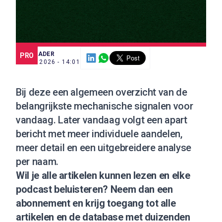
SCE TRADER
PRO
3 JUN. 2026 - 14:01
Bij deze een algemeen overzicht van de
belangrijkste mechanische signalen voor
vandaag. Later vandaag volgt een apart
bericht met meer individuele aandelen,
meer detail en een uitgebreidere analyse
per naam.
Wil je alle artikelen kunnen lezen en elke
podcast beluisteren?
Neem dan een
abonnement
en krijg toegang tot alle
artikelen en de database met duizenden