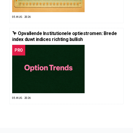
05 AUG. 2026
🦩 Opvallende Institutionele optiestromen: Brede
index duwt indices richting bullish
PRO
05 AUG. 2026