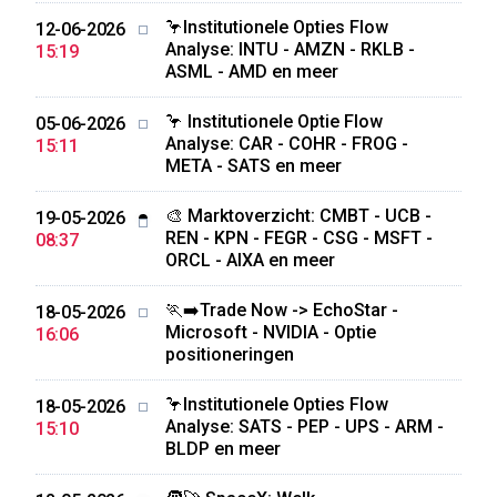
🦩Institutionele Opties Flow
12-06-2026
Analyse: INTU - AMZN - RKLB -
15:19
ASML - AMD en meer
🦩 Institutionele Optie Flow
05-06-2026
Analyse: CAR - COHR - FROG -
15:11
META - SATS en meer
🎨 Marktoverzicht: CMBT - UCB -
19-05-2026
REN - KPN - FEGR - CSG - MSFT -
08:37
ORCL - AIXA en meer
🏃‍➡️Trade Now -> EchoStar -
18-05-2026
Microsoft - NVIDIA - Optie
16:06
positioneringen
🦩Institutionele Opties Flow
18-05-2026
Analyse: SATS - PEP - UPS - ARM -
15:10
BLDP en meer