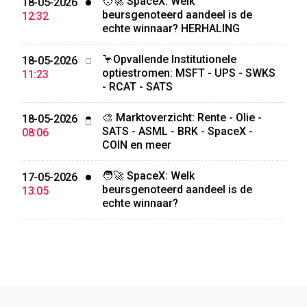
🧑‍🚀 SpaceX: Welk
18-05-2026
beursgenoteerd aandeel is de
12:32
echte winnaar? HERHALING
🦩Opvallende Institutionele
18-05-2026
optiestromen: MSFT - UPS - SWKS
11:23
- RCAT - SATS
🎨 Marktoverzicht: Rente - Olie -
18-05-2026
SATS - ASML - BRK - SpaceX -
08:06
COIN en meer
🧑‍🚀 SpaceX: Welk
17-05-2026
beursgenoteerd aandeel is de
13:05
echte winnaar?