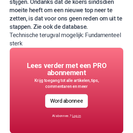
stijgen. Ondanks dat de koers sindsdien
moeite heeft om een nieuwe top neer te
zetten, is dat voor ons geen reden om uit te
stappen.
Zie ook de database
.
Technische terugval mogelijk: Fundamenteel
sterk
Lees verder met een PRO
abonnement
Krijg toegang tot alle artikelen, tips,
commentaren en meer
Word abonnee
Al abonnee..?
Log in