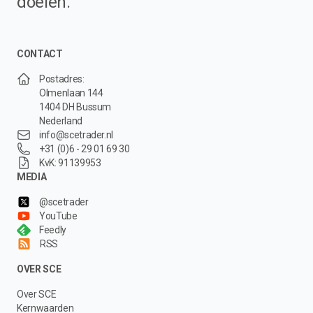
doelen.
CONTACT
Postadres:
Olmenlaan 144
1404 DH Bussum
Nederland
info@scetrader.nl
+31 (0)6 - 29 01 69 30
KvK: 91139953
MEDIA
@scetrader
YouTube
Feedly
RSS
OVER SCE
Over SCE
Kernwaarden