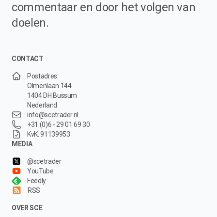
commentaar en door het volgen van
doelen.
CONTACT
Postadres:
Olmenlaan 144
1404 DH Bussum
Nederland
info@scetrader.nl
+31 (0)6 - 29 01 69 30
KvK: 91139953
MEDIA
@scetrader
YouTube
Feedly
RSS
OVER SCE