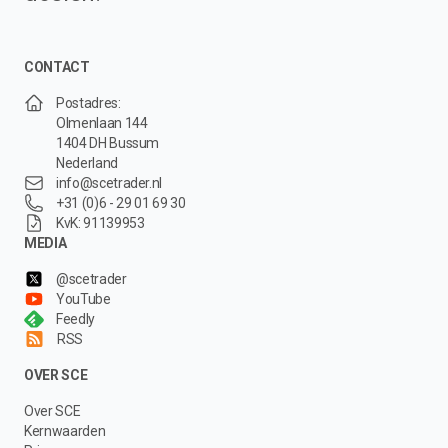
CONTACT
Postadres:
Olmenlaan 144
1404 DH Bussum
Nederland
info@scetrader.nl
+31 (0)6 - 29 01 69 30
KvK: 91139953
MEDIA
@scetrader
YouTube
Feedly
RSS
OVER SCE
Over SCE
Kernwaarden