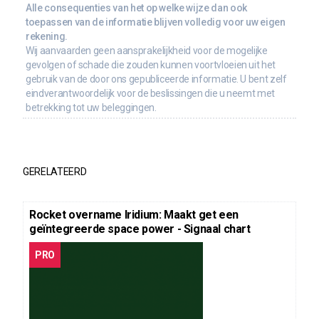
Alle consequenties van het op welke wijze dan ook
toepassen van de informatie blijven volledig voor uw eigen
rekening.
Wij aanvaarden geen aansprakelijkheid voor de mogelijke
gevolgen of schade die zouden kunnen voortvloeien uit het
gebruik van de door ons gepubliceerde informatie. U bent zelf
eindverantwoordelijk voor de beslissingen die u neemt met
betrekking tot uw beleggingen.
GERELATEERD
Rocket overname Iridium: Maakt get een
geïntegreerde space power - Signaal chart
PRO