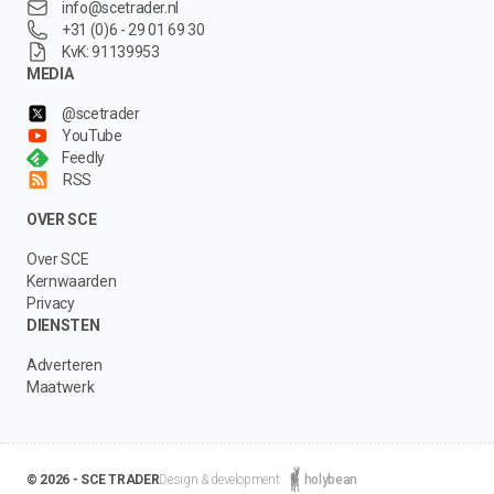
info@scetrader.nl
+31 (0)6 - 29 01 69 30
KvK: 91139953
MEDIA
@scetrader
YouTube
Feedly
RSS
OVER SCE
Over SCE
Kernwaarden
Privacy
DIENSTEN
Adverteren
Maatwerk
© 2026 - SCE TRADER
Design & development:
holybean