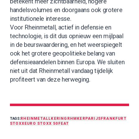
betekent meer zichtbaarheid, hogere
handelsvolumes en doorgaans ook grotere
institutionele interesse.
Voor Rheinmetall, actief in defensie en
technologie, is dit dus opnieuw een mijlpaal
in de beurswaardering, en het weerspiegelt
ook het grotere geopolitieke belang van
defensieaandelen binnen Europa. We sluiten
niet uit dat Rheinmetall vandaag tijdelijk
profiteert van deze herweging.
TAGS:
RHEINMETALL
KERING
RHM
KER
PARIJS
FRANKFURT
STOXX
EURO STOXX 50
FEAT