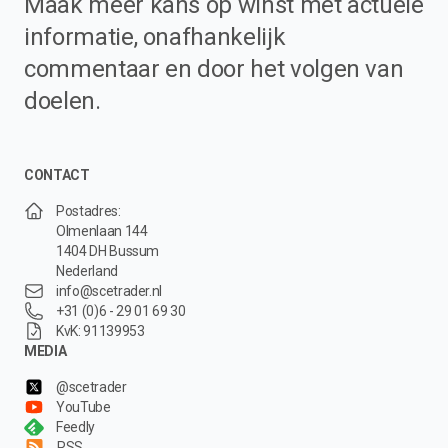
Maak meer kans op winst met actuele
informatie, onafhankelijk
commentaar en door het volgen van
doelen.
CONTACT
Postadres:
Olmenlaan 144
1404 DH Bussum
Nederland
info@scetrader.nl
+31 (0)6 - 29 01 69 30
KvK: 91139953
MEDIA
@scetrader
YouTube
Feedly
RSS