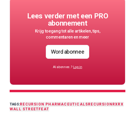
Lees verder met een PRO
abonnement
Krijg toegang tot alle artikelen, tips,
commentaren en meer
Word abonnee
Al abonnee..?
Log in
TAGS:
RECURSION PHARMACEUTICALS
RECURSION
RXRX
WALL STREET
FEAT