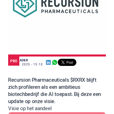
SCE TRADER
PRO
22 JUL. 2025 - 15:10
Recursion Pharmaceuticals $RXRX blijft
zich profileren als een ambitieus
biotechbedrijf die AI toepast. Bij deze een
update op onze visie.
Visie op het aandeel