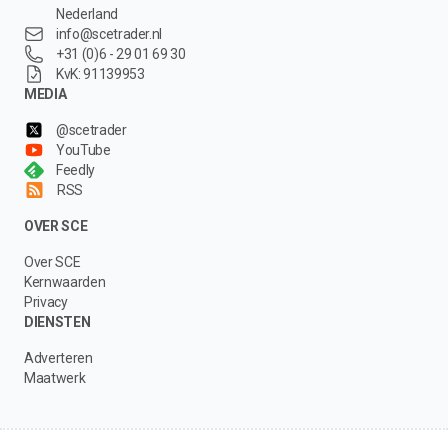
Nederland
info@scetrader.nl
+31 (0)6 - 29 01 69 30
KvK: 91139953
MEDIA
@scetrader
YouTube
Feedly
RSS
OVER SCE
Over SCE
Kernwaarden
Privacy
DIENSTEN
Adverteren
Maatwerk