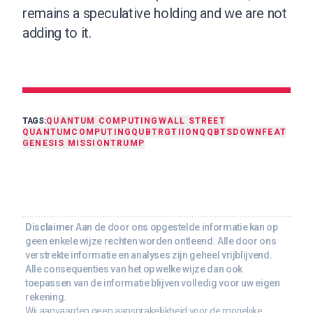
remains a speculative holding and we are not
adding to it.
TAGS:
QUANTUM COMPUTING
WALL STREET
QUANTUMCOMPUTING
QUBT
RGTI
IONQ
QBTS
DOWN
FEAT
GENESIS MISSION
TRUMP
Disclaimer
Aan de door ons opgestelde informatie kan op
geen enkele wijze rechten worden ontleend. Alle door ons
verstrekte informatie en analyses zijn geheel vrijblijvend.
Alle consequenties van het op welke wijze dan ook
toepassen van de informatie blijven volledig voor uw eigen
rekening.
Wij aanvaarden geen aansprakelijkheid voor de mogelijke