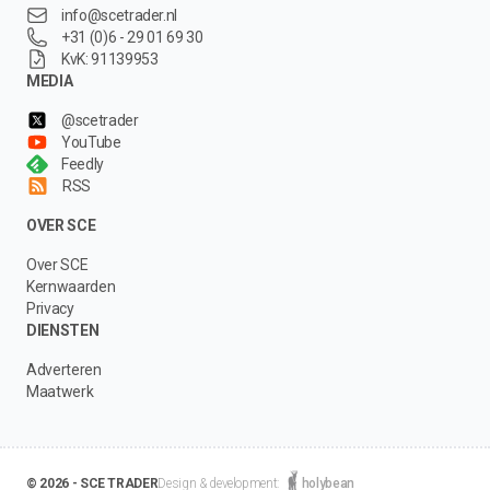
info@scetrader.nl
+31 (0)6 - 29 01 69 30
KvK: 91139953
MEDIA
@scetrader
YouTube
Feedly
RSS
OVER SCE
Over SCE
Kernwaarden
Privacy
DIENSTEN
Adverteren
Maatwerk
© 2026 - SCE TRADER
Design & development:
holybean