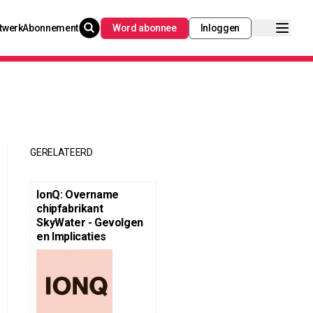
twerk
Abonnement
Word abonnee
Inloggen
GERELATEERD
IonQ: Overname
chipfabrikant
SkyWater - Gevolgen
en Implicaties