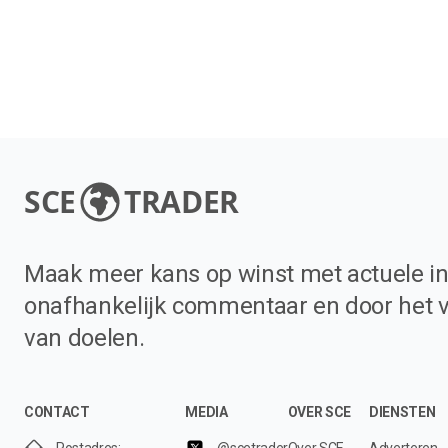
SCE
TRADER
Maak meer kans op winst met actuele in
onafhankelijk commentaar en door het 
van doelen.
CONTACT
MEDIA
OVER SCE
DIENSTEN
Postadres:
@scetrader
Over SCE
Adverteren