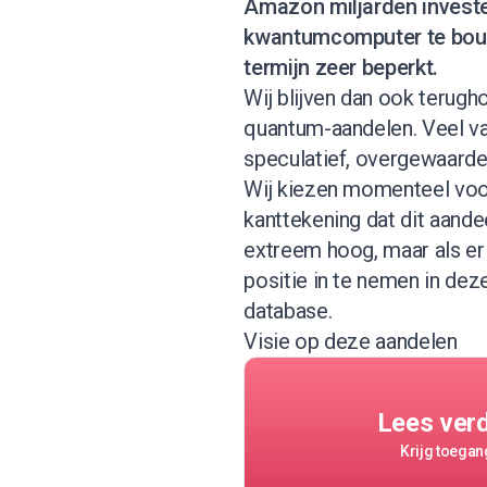
Amazon miljarden investe
kwantumcomputer te bouw
termijn zeer beperkt.
Wij blijven dan ook terugh
quantum-aandelen. Veel va
speculatief, overgewaarde
Wij kiezen momenteel voor
kanttekening dat dit aandee
extreem hoog, maar als e
positie in te nemen in dez
database
.
Visie op deze aandelen
Lees ver
Krijg toegang