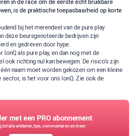
ren in de race om de eerste écht bruikbare
en, is de praktische toepasbaarheid op korte
oudend bij het merendeel van de pure play
n deze beursgenoteerde bedrijven zijn
erd en gedreven door hype.
 IonQ als pure play, en dan nog met de
l ook richting nul kan bewegen. De risico’s zijn
r één naam moet worden gekozen om een kleine
e sector, is het voor ons IonQ.
Zie ook de
der met een PRO abonnement
 tot alle artikelen, tips, commentaren en meer