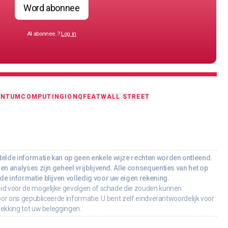
Word abonnee
Al abonnee..?
Log in
ANTUMCOMPUTING
IONQ
FEAT
WALL STREET
lde informatie kan op geen enkele wijze rechten worden ontleend.
en analyses zijn geheel vrijblijvend. Alle consequenties van het op
e informatie blijven volledig voor uw eigen rekening.
id voor de mogelijke gevolgen of schade die zouden kunnen
oor ons gepubliceerde informatie. U bent zelf eindverantwoordelijk voor
rekking tot uw beleggingen.