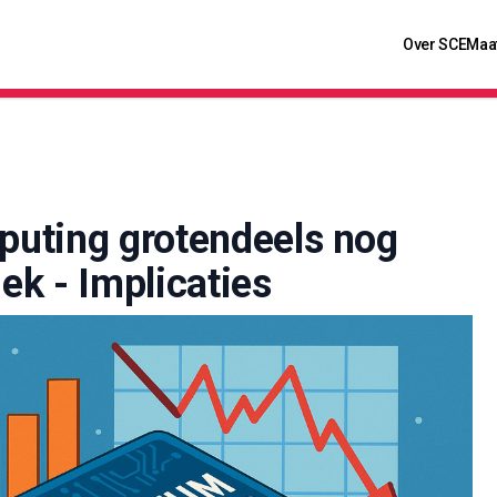
Over SCE
Maa
uting grotendeels nog
k - Implicaties