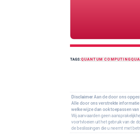
TAGS:
QUANTUM COMPUTING
QU
Disclaimer
Aan de door ons opgeste
Alle door ons verstrekte informatie 
welke wijze dan ook toepassen van d
Wij aanvaarden geen aansprakelijkhe
voortvloeien uit het gebruik van de d
de beslissingen die u neemt met bet