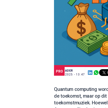
SCE TRADER
PRO
8 JUL. 2025 - 13:47
Quantum computing wordt
de toekomst, maar op dit
toekomstmuziek. Hoewel g