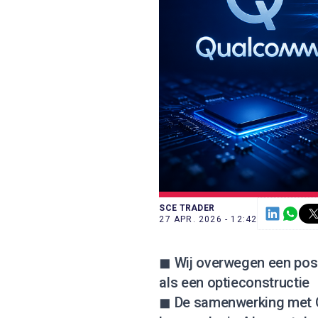
SCE TRADER
27 APR. 2026 - 12:42
◼ Wij overwegen een posi
als een optieconstructie
◼ De samenwerking met 