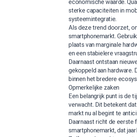
economische waarde. Qualc
sterke capaciteiten in mo
systeemintegratie.
Als deze trend doorzet, o
smartphonemarkt. Gebruiker
plaats van marginale hard
en een stabielere vraagstr
Daarnaast ontstaan nieuw
gekoppeld aan hardware. D
binnen het bredere ecosy
Opmerkelijke zaken
Een belangrijk punt is de 
verwacht. Dit betekent da
markt nu al begint te anti
Daarnaast richt de eerste
smartphonemarkt, dat jaarl