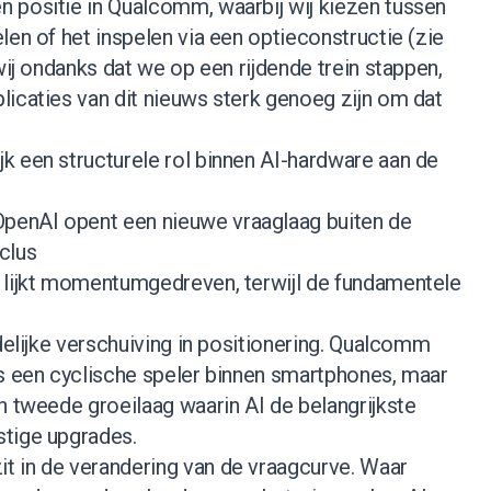
 positie in Qualcomm, waarbij wij kiezen tussen
len of het inspelen via een optieconstructie (
zie
wij ondanks dat we op een rijdende trein stappen,
icaties van dit nieuws sterk genoeg zijn om dat
k een structurele rol binnen AI-hardware aan de
enAI opent een nieuwe vraaglaag buiten de
clus
 lijkt momentumgedreven, terwijl de fundamentele
idelijke verschuiving in positionering. Qualcomm
ls een cyclische speler binnen smartphones, maar
n tweede groeilaag waarin AI de belangrijkste
tige upgrades.
 in de verandering van de vraagcurve. Waar