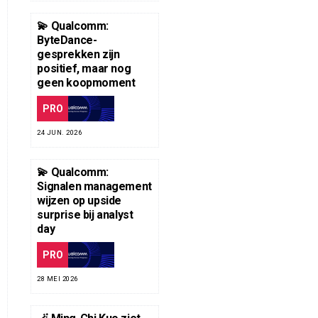
💫 Qualcomm:
ByteDance-
gesprekken zijn
positief, maar nog
geen koopmoment
PRO
24 JUN. 2026
💫 Qualcomm:
Signalen management
wijzen op upside
surprise bij analyst
day
PRO
28 MEI 2026