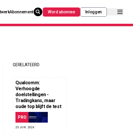
twerk
Abonnement
Word abonnee
Inloggen
GERELATEERD
Qualcomm:
Verhoogde
doelstellingen -
Tradingkans, maar
oude top blijft de test
PRO
25 JUN. 2026