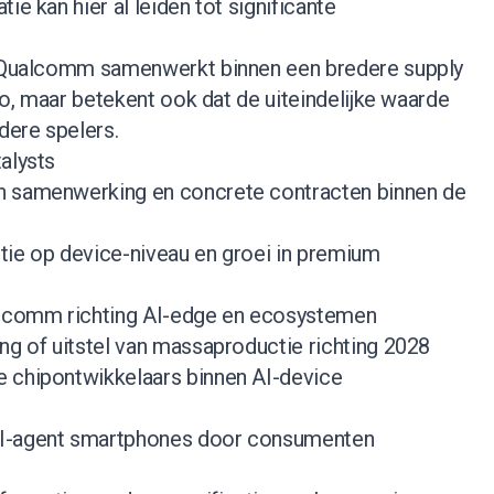
ie kan hier al leiden tot significante
t Qualcomm samenwerkt binnen een bredere supply
ico, maar betekent ook dat de uiteindelijke waarde
dere spelers.
alysts
an samenwerking en concrete contracten binnen de
ptie op device-niveau en groei in premium
lcomm richting AI-edge en ecosystemen
ing of uitstel van massaproductie richting 2028
e chipontwikkelaars binnen AI-device
AI-agent smartphones door consumenten