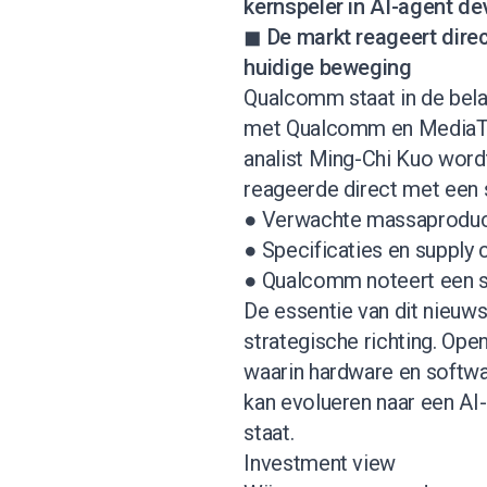
kernspeler in AI-agent de
◼ De markt reageert direct
huidige beweging
Qualcomm staat in de bela
met Qualcomm en MediaTe
analist Ming-Chi Kuo wor
reageerde direct met een s
● Verwachte massaproduct
● Specificaties en supply c
● Qualcomm noteert een s
De essentie van dit nieuws 
strategische richting. Op
waarin hardware en softw
kan evolueren naar een AI-
staat.
Investment view