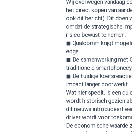
Wij overwegen vandaag een
het direct kopen van aande
ook dit bericht
). Dit doen 
omdat de strategische impl
risico bewust te nemen.
◼ Qualcomm krijgt mogelij
edge
◼ De samenwerking met Op
traditionele smartphonecy
◼ De huidige koersreactie
impact langer doorwerkt
Wat hier speelt, is een du
wordt historisch gezien a
dit nieuws introduceert ee
driver wordt voor toekoms
De economische waarde zit