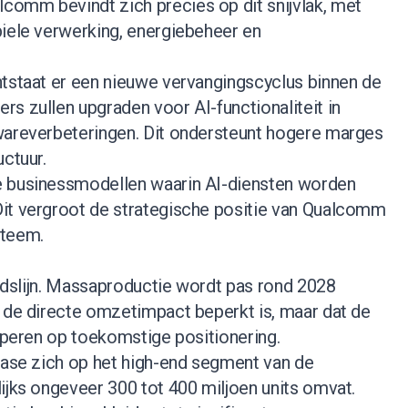
omm bevindt zich precies op dit snijvlak, met
biele verwerking, energiebeheer en
ntstaat er een nieuwe vervangingscyclus binnen de
s zullen upgraden voor AI-functionaliteit in
wareverbeteringen. Dit ondersteunt hogere marges
uctuur.
e businessmodellen waarin AI-diensten worden
it vergroot de strategische positie van Qualcomm
steem.
tijdslijn. Massaproductie wordt pas rond 2028
t de directe omzetimpact beperkt is, maar dat de
ciperen op toekomstige positionering.
 fase zich op het high-end segment van de
ijks ongeveer 300 tot 400 miljoen units omvat.