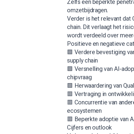
Zelfs een beperkte penetrat
omzetbijdragen.
Verder is het relevant da
chain. Dit verlaagt het ris
wordt verdeeld over meer
Positieve en negatieve cat
🟩 Verdere bevestiging v
supply chain
🟩 Versnelling van AI-ado
chipvraag
🟩 Herwaardering van Qua
🟥 Vertraging in ontwikkel
🟥 Concurrentie van ander
ecosystemen
🟥 Beperkte adoptie van 
Cijfers en outlook