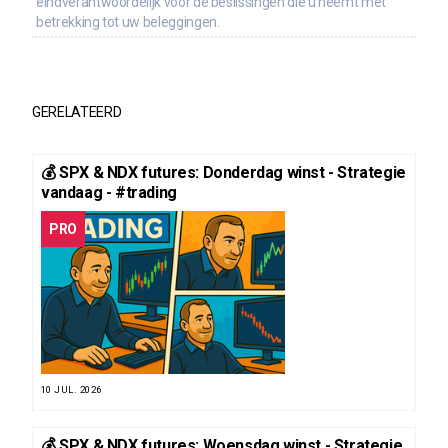
eindverantwoordelijk voor de beslissingen die u neemt met
betrekking tot uw beleggingen.
GERELATEERD
💰 SPX & NDX futures: Donderdag winst - Strategie
vandaag - #trading
PRO
10 JUL. 2026
💰 SPX & NDX futures: Woensdag winst - Strategie