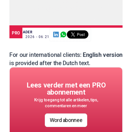
SCE TRADER
PRO
18 FEB. 2026 - 06:21
For our international clients:
English version
is provided after the Dutch text.
Lees verder met een PRO
abonnement
Krijg toegang tot alle artikelen, tips,
commentaren en meer
Word abonnee