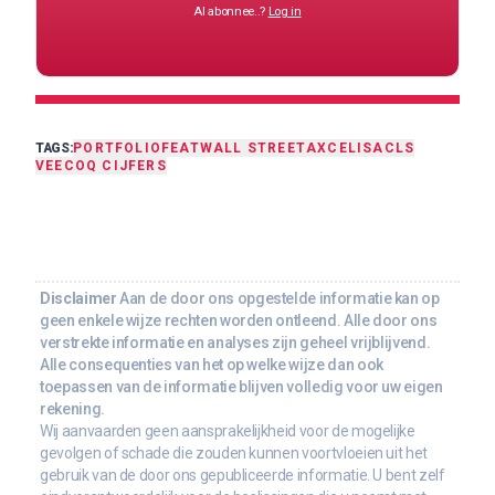
Al abonnee..?
Log in
TAGS:
PORTFOLIO
FEAT
WALL STREET
AXCELIS
ACLS
VEECO
Q CIJFERS
Disclaimer
Aan de door ons opgestelde informatie kan op
geen enkele wijze rechten worden ontleend. Alle door ons
verstrekte informatie en analyses zijn geheel vrijblijvend.
Alle consequenties van het op welke wijze dan ook
toepassen van de informatie blijven volledig voor uw eigen
rekening.
Wij aanvaarden geen aansprakelijkheid voor de mogelijke
gevolgen of schade die zouden kunnen voortvloeien uit het
gebruik van de door ons gepubliceerde informatie. U bent zelf