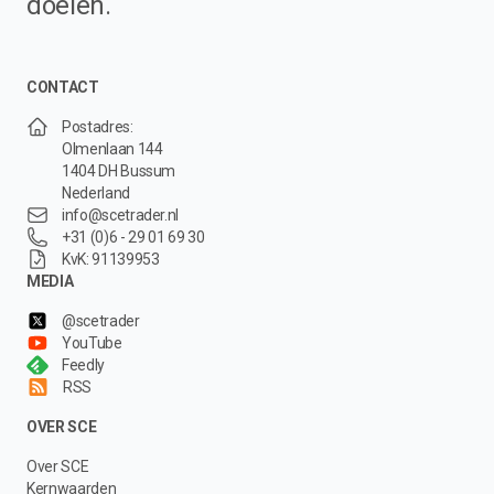
doelen.
CONTACT
Postadres:
Olmenlaan 144
1404 DH Bussum
Nederland
info@scetrader.nl
+31 (0)6 - 29 01 69 30
KvK: 91139953
MEDIA
@scetrader
YouTube
Feedly
RSS
OVER SCE
Over SCE
Kernwaarden