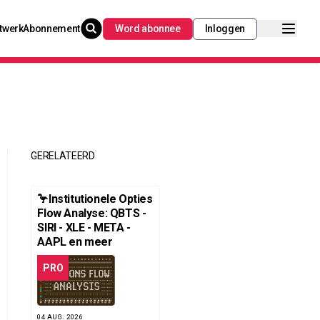
twerk
Abonnement
Word abonnee
Inloggen
GERELATEERD
🦩Institutionele Opties
Flow Analyse: QBTS -
SIRI - XLE - META -
AAPL en meer
PRO
04 AUG. 2026