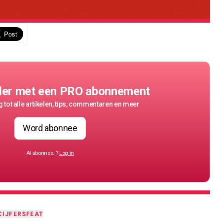
der met een PRO abonnement
 tot alle artikelen, tips, commentaren en meer
Word abonnee
Al abonnee..?
Log in
CIJFERS
FEAT