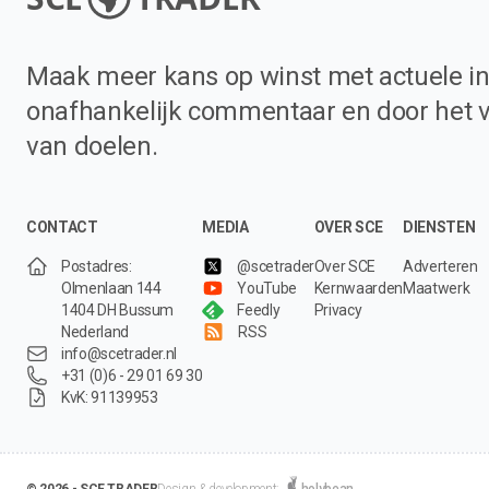
Maak meer kans op winst met actuele in
onafhankelijk commentaar en door het 
van doelen.
CONTACT
MEDIA
OVER SCE
DIENSTEN
Postadres:
@scetrader
Over SCE
Adverteren
Olmenlaan 144
YouTube
Kernwaarden
Maatwerk
1404 DH Bussum
Feedly
Privacy
Nederland
RSS
info@scetrader.nl
+31 (0)6 - 29 01 69 30
KvK: 91139953