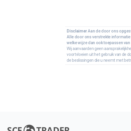
Disclaimer
Aan de door ons opgeste
Alle door ons verstrekte informatie 
welke wijze dan ook toepassen van d
Wij aanvaarden geen aansprakelijkhe
voortvloeien uit het gebruik van de d
de beslissingen die u neemt met bet
SCE
TRADER