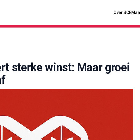
Over SCE
Maa
t sterke winst: Maar groei
af