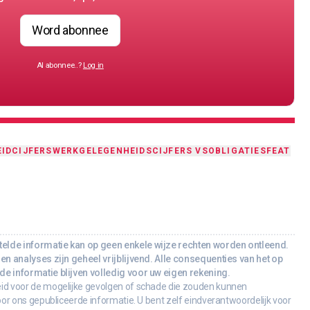
Word abonnee
Al abonnee..?
Log in
IDCIJFERS
WERKGELEGENHEIDSCIJFERS VS
OBLIGATIES
FEAT
lde informatie kan op geen enkele wijze rechten worden ontleend.
en analyses zijn geheel vrijblijvend. Alle consequenties van het op
e informatie blijven volledig voor uw eigen rekening.
id voor de mogelijke gevolgen of schade die zouden kunnen
oor ons gepubliceerde informatie. U bent zelf eindverantwoordelijk voor