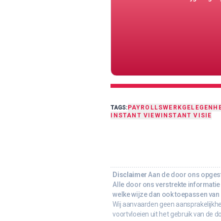
TAGS:
PAYROLLS
WERKGELEGENHE
INSTANT VIEW
INSTANT VISIE
Disclaimer
Aan de door ons opgeste
Alle door ons verstrekte informatie 
welke wijze dan ook toepassen van d
Wij aanvaarden geen aansprakelijkhe
voortvloeien uit het gebruik van de d