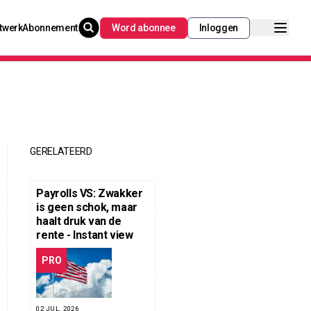
twerk
Abonnement
Word abonnee
Inloggen
GERELATEERD
Payrolls VS: Zwakker
is geen schok, maar
haalt druk van de
rente - Instant view
PRO
02 JUL. 2026