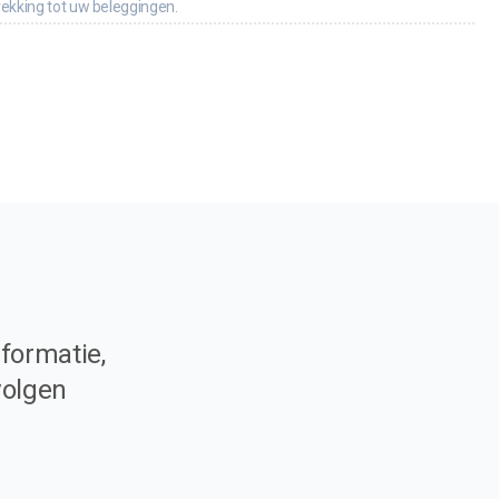
rekking tot uw beleggingen.
formatie,
volgen