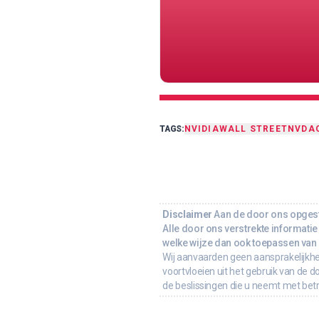
TAGS:
NVIDIA
WALL STREET
NVDA
Disclaimer
Aan de door ons opgeste
Alle door ons verstrekte informatie 
welke wijze dan ook toepassen van d
Wij aanvaarden geen aansprakelijkhe
voortvloeien uit het gebruik van de d
de beslissingen die u neemt met bet