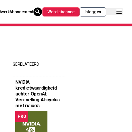
twerk
Abonnement
Word abonnee
Inloggen
GERELATEERD
NVIDIA
kredietwaardigheid
achter OpenAI:
Versnelling AI-cyclus
met risico’s
PRO