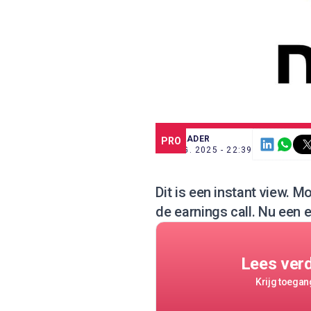
SCE TRADER
PRO
27 AUG. 2025 - 22:39
Dit is een instant view. M
de earnings call. Nu een ee
Lees ver
Krijg toegang