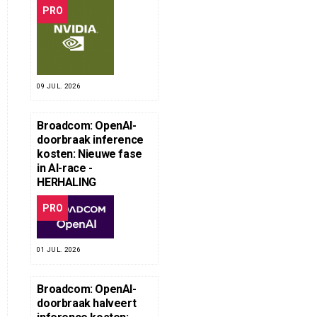
PRO
09 JUL. 2026
Broadcom: OpenAI-
doorbraak inference
kosten: Nieuwe fase
in AI-race -
HERHALING
PRO
01 JUL. 2026
Broadcom: OpenAI-
doorbraak halveert