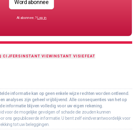
Word abonnee
Al abonnee..?
Log in
Q CIJFERS
INSTANT VIEW
INSTANT VISIE
FEAT
lde informatie kan op geen enkele wijze rechten worden ontleend.
en analyses zijn geheel vrijblijvend. Alle consequenties van het op
e informatie blijven volledig voor uw eigen rekening.
id voor de mogelijke gevolgen of schade die zouden kunnen
oor ons gepubliceerde informatie. U bent zelf eindverantwoordelijk voor
rekking tot uw beleggingen.