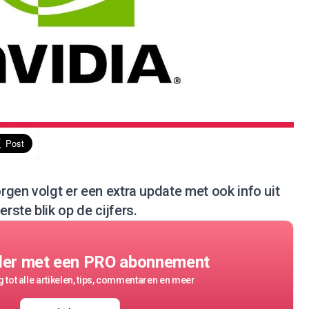
orgen volgt er een extra update met ook info uit
rste blik op de cijfers.
der met een PRO abonnement
 tot alle artikelen, tips, commentaren en meer